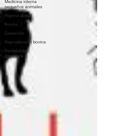
Medicina interna
pequeños animales
Higiene dental
Bovino
Gestación
Reproducción bovina
Rentabilidad
ganadera