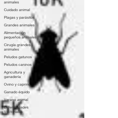
animales
Cuidado animal
Plagas y parásitos
Grandes animales
Alimentación
pequeños animales
Cirugía grandes
animales
Peludos gatunos
Peludos caninos
Agricultura y
ganadería
Ovino y caprino
Ganado équido
Verano animal
Enfermedades
Vectoriales