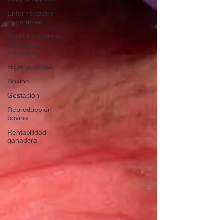
Enfermedades
Vectoriales
Medicina interna
pequeños
animales
Higiene dental
Bovino
Gestación
Reproducción
bovina
Rentabilidad
ganadera