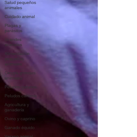
Salud pequeños
animales
Cuidado animal
Plagas y
parásitos
Grandes
animales
Alimentación
pequeños
animales
Cirugía grandes
animales
Peludos gatunos
Peludos caninos
Agricultura y
ganadería
Ovino y caprino
Ganado équido
Verano animal