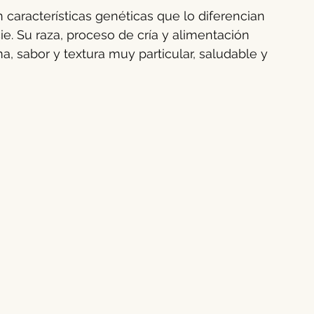
 características genéticas que lo diferencian 
rino
Ganado équido
Verano animal
e. Su raza, proceso de cría y alimentación 
 sabor y textura muy particular, saludable y 
males
Higiene dental
Bovino
Gestación