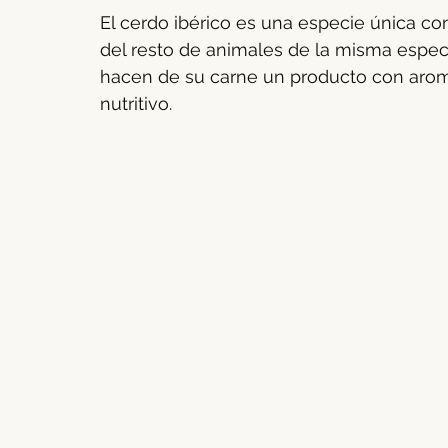
El 
cerdo ibérico
 es una especie única con
Peludos caninos
Agricultura y ganadería
Ovino y cap
del resto de animales de la misma especi
hacen de su carne un producto con aroma,
nutritivo.
Enfermedades Vectoriales
Medicina interna pequeños ani
Reproducción bovina
Rentabilidad ganadera