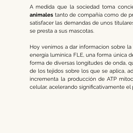
A medida que la sociedad toma concie
Peludos caninos
Agricultura y ganadería
Ovino y cap
animales
 tanto de compañía como de pro
satisfacer las demandas de unos titular
se presta a sus mascotas.
Enfermedades Vectoriales
Medicina interna pequeños ani
Hoy venimos a dar informacion sobre la
energía lumínica FLE, una forma única de
Reproducción bovina
Rentabilidad ganadera
forma de diversas longitudes de onda, q
de los tejidos sobre los que se aplica, a
incrementa la producción de ATP mitocon
celular, acelerando significativamente el 