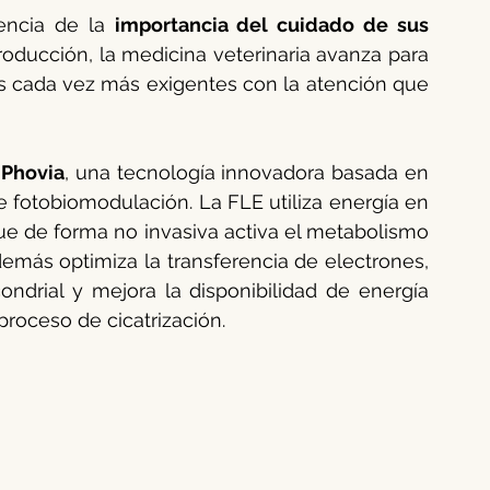
ncia de la 
importancia del cuidado de sus 
rino
Ganado équido
Verano animal
ducción, la medicina veterinaria avanza para 
es cada vez más exigentes con la atención que 
males
Higiene dental
Bovino
Gestación
 
Phovia
, una tecnología innovadora basada en 
 fotobiomodulación. La FLE utiliza energía en 
ue de forma no invasiva activa el metabolismo 
demás optimiza la transferencia de electrones, 
drial y mejora la disponibilidad de energía 
proceso de cicatrización.