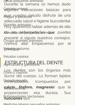
Salud pequeños animales
Durante la semana os hemos dado 
Cuidado animal
algunas indicaciones básicas para 
que vuestro peludo disfrute de una 
Plagas y parásitos
adecuada salud e higiene bucodental. 
Grandes animales
Hoy queremos hablar además de ello 
de las enfermedades que puedes 
Alimentación pequeños animales
prevenir si sigues nuestros consejos, 
Cirugía grandes animales
¡Vamos allá! Empecemos por el 
Peludos gatunos
principio:
Peludos caninos
ESTRUCTURA DEL DIENTE
Agricultura y ganadería
Los dientes son los órganos más 
Ovino y caprino
duros del cuerpo. Lo forman tejidos 
Ganado équido
mineralizados (compuestos por 
calcio, fósforo, magnesio
) que le 
Verano animal
proporcionan esa dureza. Sus 
Enfermedades Vectoriales
funciones
 son:
Medicina interna pequeños animales