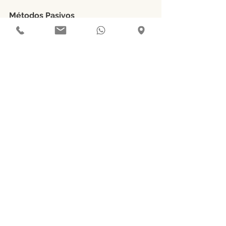
Métodos Pasivos
Son especialmente importantes para 
aquellos casos en que no sea posible 
un cepillado periódico así como 
complemento de los métodos 
activos. 
- 
Dieta balanceada: 
Debe incluir 