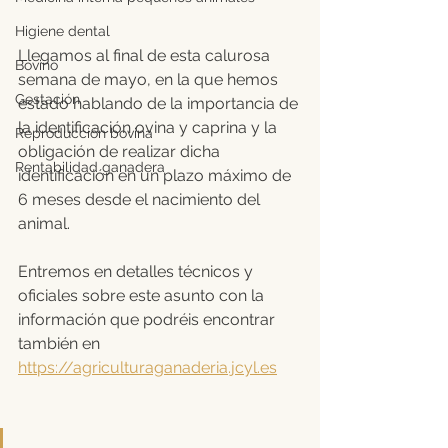
Higiene dental
Llegamos al final de esta calurosa 
Bovino
semana de mayo, en la que hemos 
Gestación
estado hablando de la importancia de 
la identificación ovina y caprina y la 
Reproducción bovina
obligación de realizar dicha 
Rentabilidad ganadera
identificación en un plazo máximo de 
6 meses desde el nacimiento del 
animal. 
Entremos en detalles técnicos y 
oficiales sobre este asunto con la 
información que podréis encontrar 
también en 
https://agriculturaganaderia.jcyl.es