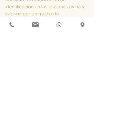
identificación en las especies ovina y 
caprina por un medio de 
identificación electrónica de los 
recogidos en el punto 8 del artículo 3 
de la Orden AGR/1143/2020. (74 
kbytes)
LUGARES Y FORMAS DE 
PRESENTACIÓN
Toda comunicación de los datos 
establecida en los artículos 4 y 5 de la 
Orden AGR/1143/2020, se dirigirá al 
Jefe del Servicio Territorial de 