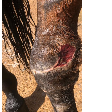
pequeños animales
Cuidado animal
Plagas y
parásitos
Grandes animales
Alimentación
pequeños animales
Cirugía grandes
animales
Peludos gatunos
Peludos
caninos
Agricultura y ganadería
Ovino y
caprino
Ganado équido
Verano
animal
Enfermedades Vectoriales
Medicina
interna pequeños animales
Higiene
dental
Bovino
Gestación
Reproducción
bovina
Rentabilidad ganadera
Todas las entradas
Close
HERIDAS SANGRANTES EN
CABALLOS
17 sept 2023
2 min de lectura
Actualizado:
3 jul 2025
La piel es el órgano más grande del organismo, y