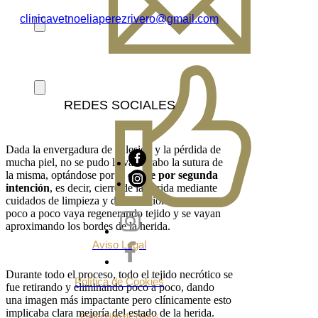
clinicavetnoeliaperezrivero@gmail.com
REDES SOCIALES
Dada la envergadura de la lesión y la pérdida de
mucha piel, no se pudo llevar a cabo la sutura de
la misma, optándose por el
cierre por segunda
intención
, es decir, cierre de la herida mediante
cuidados de limpieza y desinfección hasta que
poco a poco vaya regenerando tejido y se vayan
aproximando los bordes de la herida.
Aviso Legal
Durante todo el proceso, todo el tejido necrótico se
Política de Cookies
fue retirando y eliminando poco a poco, dando
una imagen más impactante pero clínicamente esto
implicaba clara mejoría del estado de la herida.
Protección de Datos