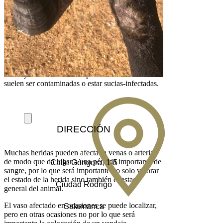
una herida se puede definir como una perdida de
continuidad de la piel. Se pueden localizar en
cualquier parte del cuerpo, aunque en el caso de
los caballos la vamos a encontrar sobre todo en
extremidades.
La mayoría de las heridas por causas traumáticas
suelen ser contaminadas o estar sucias-infectadas.
DIRECCIÓN
Muchas heridas pueden afectar a venas o arterias
de modo que da lugar a una pérdida importante de
Calle Góngora, 1-5
sangre, por lo que será importante no solo valorar
el estado de la herida sino también el estado
Ciudad Rodrigo
general del animal.
El vaso afectado en ocasiones se puede localizar,
Salamanca
pero en otras ocasiones no por lo que será