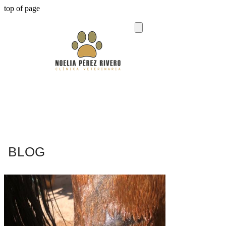
top of page
BLOG
Entrada
Buscar
Todas las entradas
Cirugía canina
Salud