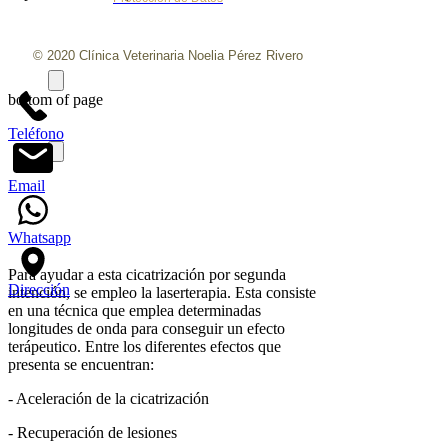
© 2020 Clínica Veterinaria Noelia Pérez Rivero
bottom of page
Teléfono
Email
Whatsapp
Para ayudar a esta cicatrización por segunda
Dirección
intención, se empleo la laserterapia. Esta consiste
en una técnica que emplea determinadas
longitudes de onda para conseguir un efecto
terápeutico. Entre los diferentes efectos que
presenta se encuentran:
- Aceleración de la cicatrización
- Recuperación de lesiones