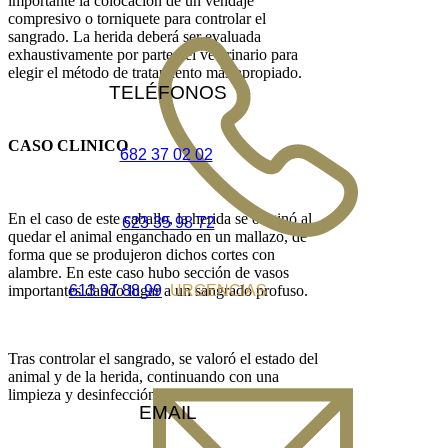
importante la colocación de un vendaje
compresivo o torniquete para controlar el
sangrado. La herida deberá ser evaluada
exhaustivamente por parte del veterinario para
elegir el método de tratamiento más apropiado.
TELÉFONOS
CASO CLINICO
682 37 02 02
En el caso de este caballo, la herida se originó al
623 35 98 72
quedar el animal enganchado en un mallazo, de
forma que se produjeron dichos cortes con
alambre. En este caso hubo sección de vasos
importantes dando lugar a un sangrado profuso.
613 97 88 99
URGENCIAS
Tras controlar el sangrado, se valoró el estado del
animal y de la herida, continuando con una
limpieza y desinfección total de la zona lesionada.
EMAIL