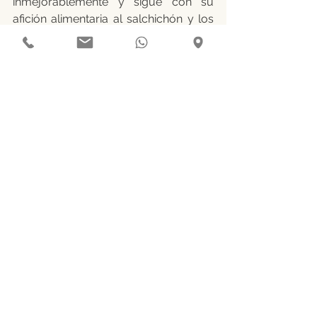
inmejorablemente y sigue con su 
afición alimentaria al salchichón y los 
yogures de fresa. 
¡Bravo por Apple!
¡Una chihuahua con 
mucha suerte y 
mucha vida
 por delante!
Etiquetas:
salud animal
pequeños animales
cirugía canina
cirugía veterinaria
Cirugía canina
Peludos caninos
Ver todo
Entradas recientes