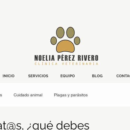
INICIO
SERVICIOS
EQUIPO
BLOG
CONTA
s
Cuidado animal
Plagas y parásitos
Cirugía grandes animales
Peludos gatunos
gat@s, ¿qué debes