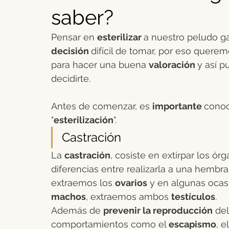
saber?
Peludos caninos
Agricultura y ganadería
Ovino y cap
Pensar en 
esterilizar 
a nuestro peludo g
decisión 
difícil de tomar, por eso quere
Enfermedades Vectoriales
Medicina interna pequeños ani
para hacer una buena 
valoración 
y así p
decidirte. 
Reproducción bovina
Rentabilidad ganadera
Antes de comenzar, es 
importante 
conoc
"
esterilización
".
Castración
La 
castración
, cosiste en extirpar los ór
diferencias entre realizarla a una hembra
extraemos los 
ovarios
 y en algunas ocas
machos
, extraemos ambos 
testículos
.
Además de 
prevenir la reproducción
 de
comportamientos como el 
escapismo
, e