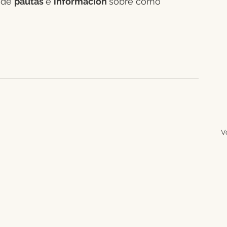
 de 
pautas 
e 
información 
sobre cómo 
V