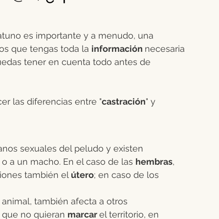
rino
Ganado équido
Verano animal
atuno es importante y a menudo, una 
mos que tengas toda la 
información 
necesaria 
males
Higiene dental
Bovino
Gestación
uedas tener en cuenta todo antes de 
er las diferencias entre "
castración
" y 
ganos sexuales del peludo y existen 
 o a un macho. En el caso de las 
hembras
, 
iones también el 
útero
; en caso de los 
l animal, también afecta a otros 
l que no quieran 
marcar 
el territorio, en 