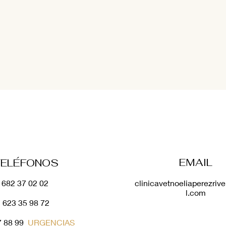
que come tu
Enemigos constantes: los
eligros que no
parásitos. Parte I
EMAIL
TELÉFONOS
682 37 02 02
clinicavetnoeliaperezri
l.com
623 35 98 72
7 88 99
URGENCIAS