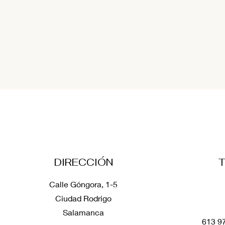
Bienestar animal: Mascotas
¿Sabes lo 
Saludables
cachorro? P
DIRECCIÓN
vemos.
Calle Góngora, 1-5
Ciudad Rodrigo
Salamanca
613 9