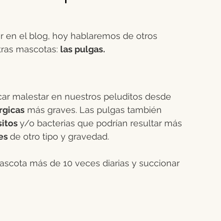
rino
Ganado équido
Verano animal
en el blog, hoy hablaremos de otros 
tras mascotas: 
las pulgas.
males
Higiene dental
Bovino
Gestación
ar malestar en nuestros peluditos desde 
rgicas
 más graves. Las pulgas también 
itos 
y/o bacterias que podrían resultar más 
s 
de otro tipo y gravedad.
ascota más de 10 veces diarias y succionar 
 
 