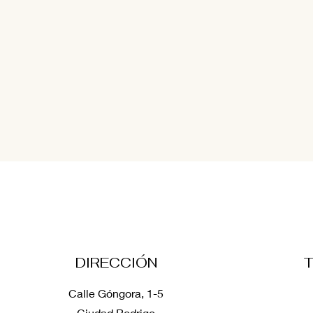
Enemigos constantes: los
La Procesio
parásitos. Parte I
real
DIRECCIÓN
Calle Góngora, 1-5
Ciudad Rodrigo