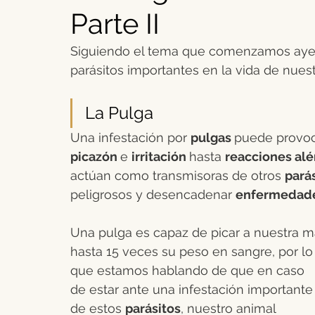
Parte II
Peludos caninos
Agricultura y ganadería
Ovino y cap
Siguiendo el tema que comenzamos ayer 
parásitos importantes en la vida de nues
Enfermedades Vectoriales
Medicina interna pequeños ani
La Pulga
Una infestación por 
pulgas 
puede provoc
Reproducción bovina
Rentabilidad ganadera
picazón 
e 
irritación 
hasta 
reacciones alé
actúan como transmisoras de otros 
parás
peligrosos y desencadenar 
enfermedade
Una pulga es capaz de picar a nuestra m
hasta 15 veces su peso en sangre, por lo
que estamos hablando de que en caso 
de estar ante una infestación importante
de estos 
parásitos
, nuestro animal 