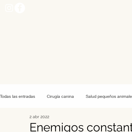
Todas las entradas
Cirugía canina
Salud pequeños animale
2 abr 2022
Grandes animales
Alimentación pequeños animales
Enemigos constante