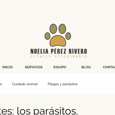
INICIO
SERVICIOS
EQUIPO
BLOG
CONTA
s
Cuidado animal
Plagas y parásitos
Cirugía grandes animales
Peludos gatunos
s: los parásitos.