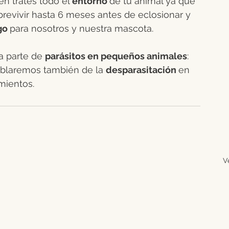
 trates todo el 
entorno 
de tu animal ya que 
revivir hasta 6 meses antes de eclosionar y 
o 
para nosotros y nuestra mascota. 
a parte de 
parásitos en pequeños animales
: 
ablaremos también de la 
desparasitación 
en 
mientos.
V