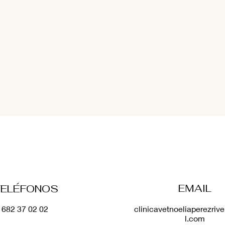
naria: un peligro
Cirugía canina: Hernia
inguinal
EMAIL
TELÉFONOS
682 37 02 02
clinicavetnoeliaperezri
l.com