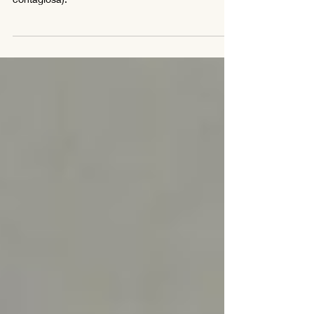
EPIZOÓTICA
Enfermedad producida por un virus y transmitida
por vectores (enfermedad infecciosa vectorial no
contagiosa).