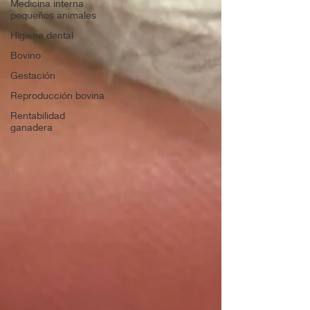
Medicina interna
pequeños animales
Higiene dental
Bovino
Gestación
Reproducción bovina
Rentabilidad
ganadera