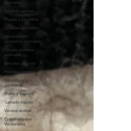
animales
Cuidado animal
Plagas y parásitos
Grandes animales
Alimentación
pequeños animales
Cirugía grandes
animales
Peludos gatunos
Peludos caninos
Agricultura y
ganadería
Ovino y caprino
Ganado équido
Verano animal
Enfermedades
Vectoriales